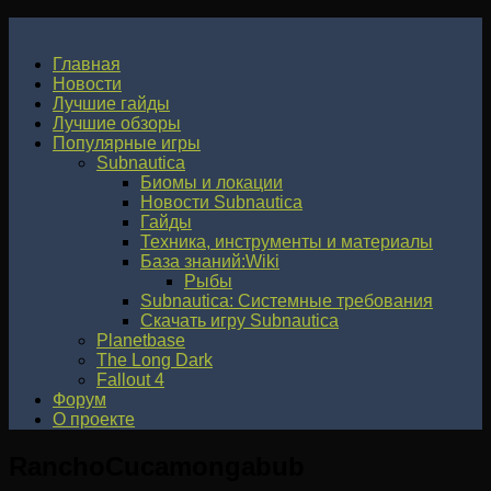
Главная
Новости
Лучшие гайды
Лучшие обзоры
Популярные игры
Subnautica
Биомы и локации
Новости Subnautica
Гайды
Техника, инструменты и материалы
База знаний:Wiki
Рыбы
Subnautica: Системные требования
Скачать игру Subnautica
Planetbase
The Long Dark
Fallout 4
Форум
О проекте
RanchoCucamongabub