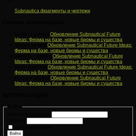
Subnautica фрагменты и чертежи
Свежие комментарии
Sergio
к записи
Обновление Subnautica| Future
Ideas: Ферма на базе, новые биомы и существа
Neva
к записи
Обновление Subnautica| Future Ideas:
Ферма на базе, новые биомы и существа
Alethea
к записи
Обновление Subnautica| Future
Ideas: Ферма на базе, новые биомы и существа
Rene
к записи
Обновление Subnautica| Future Ideas:
Ферма на базе, новые биомы и существа
Mamie
к записи
Обновление Subnautica| Future
Ideas: Ферма на базе, новые биомы и существа
АВТОРИЗАЦИЯ
Войти
Имя пользователя:
Пароль:
Запомнить меня
Войти