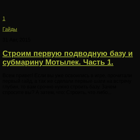
1
Гайды
31 Авг, 2015
Строим первую подводную базу и
субмарину Мотылек. Часть 1.
Всем привет! Если вы уже освоились в игре, прочитали
первый гайд, а так же сделали первые шаги на встречу
глубин, то вам срочно нужно строить базу. Зачем
спросите вы? А затем, что: Строить, что либо...