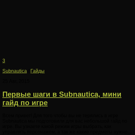
3
Subnautica
/
Гайды
25 Авг, 2015
Первые шаги в Subnautica, мини
гайд по игре
Всем привет! Для того чтобы вы не терялись в игре
Subnautica мы подготовили для вас небольшой гайд по
игре. Вы узнаете какой режим игры выбрать, как
управлять персонажем, а так же какие предметы нужно...