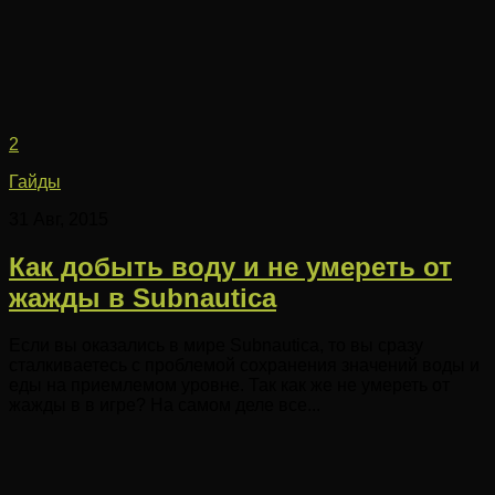
2
Гайды
31 Авг, 2015
Как добыть воду и не умереть от
жажды в Subnautica
Если вы оказались в мире Subnautica, то вы сразу
сталкиваетесь с проблемой сохранения значений воды и
еды на приемлемом уровне. Так как же не умереть от
жажды в в игре? На самом деле все...