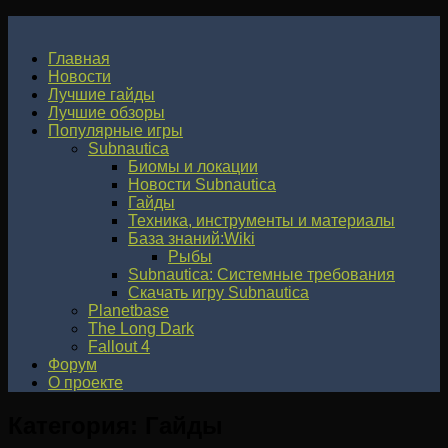
Главная
Новости
Лучшие гайды
Лучшие обзоры
Популярные игры
Subnautica
Биомы и локации
Новости Subnautica
Гайды
Техника, инструменты и материалы
База знаний:Wiki
Рыбы
Subnautica: Системные требования
Скачать игру Subnautica
Planetbase
The Long Dark
Fallout 4
Форум
О проекте
Категория:
Гайды