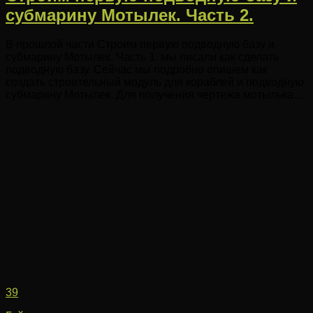
субмарину Мотылек. Часть 2.
В прошлой части Строим первую подводную базу и
субмарину Мотылек. Часть 1. мы писали как сделать
подводную базу. Сейчас мы подробно опишем как
создать строительный модуль для кораблей и подводную
субмарину Мотылек. Для получения чертежа мотылька...
39