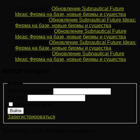
Sergio
к записи
Обновление Subnautica| Future
Ideas: Ферма на базе, новые биомы и существа
Neva
к записи
Обновление Subnautica| Future Ideas:
Ферма на базе, новые биомы и существа
Alethea
к записи
Обновление Subnautica| Future
Ideas: Ферма на базе, новые биомы и существа
Rene
к записи
Обновление Subnautica| Future Ideas:
Ферма на базе, новые биомы и существа
Mamie
к записи
Обновление Subnautica| Future
Ideas: Ферма на базе, новые биомы и существа
АВТОРИЗАЦИЯ
Войти
Имя пользователя:
Пароль:
Запомнить меня
Войти
Зарегистрироваться
ThisIndie.ru, 2019. Все права защищены