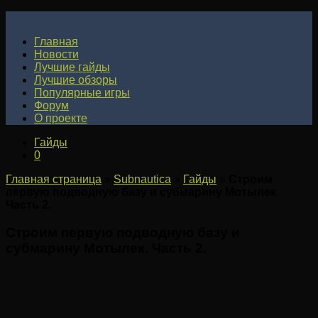
Главная
Новости
Лучшие гайды
Лучшие обзоры
Популярные игры
Форум
О проекте
Гайды
0
Главная страница
»
Subnautica
»
Гайды
»
Строим
первую подводную базу и субмарину Мотылек.
Часть 2.
Строим первую подводную базу и
субмарину Мотылек. Часть 2.