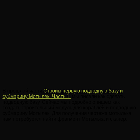
В прошлой части
Строим первую подводную базу и
субмарину Мотылек. Часть 1.
мы писали как сделать
подводную базу. Сейчас мы подробно опишем как
создать строительный модуль для кораблей и подводную
субмарину Мотылек. Для получения чертежа мотылька
нам потребуется найти фрагмент Мотылька и сканер.