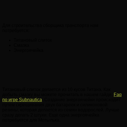
Для строительства сборщика транспорта нам
потребуется:
Титановый слиток
Смазка
Энергоячейка
Титановый слиток делается из 10 кусов Титана. Как
добыть смазку вы можете прочитать в нашем гайде:
Faq
по игре Subnautica
. Создание энергоячейки происходит
путем скрещивания двух батареек и силиконовой
резины, которая делается из семян водорослей. Лучше
сразу делать 2 штуки. Еще одна энергоячейка
потребуется для Мотылька.