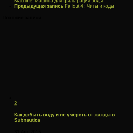
Machine: Машина для фильтрации воды
Предыдущая запись
Fallout 4 : Читы и коды
Похожие записи...
2
Как добыть воду и не умереть от жажды в
Subnautica
31 Авг, 2015