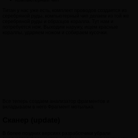
Титан у нас уже есть, комплект проводов создается из
серебряной руды, компьютерный чип делаем из той же
серебряной руды и образцов коралла. Тут нам и
потребуется нож. Выходим наружу, ищем красные
кораллы, ударяем ножом и собираем кусочки.
Все теперь создаем анализатор фрагментов и
вкладываем в него Фрагмент мотылька.
Сканер (update)
В более поздних версиях разработчики убрали