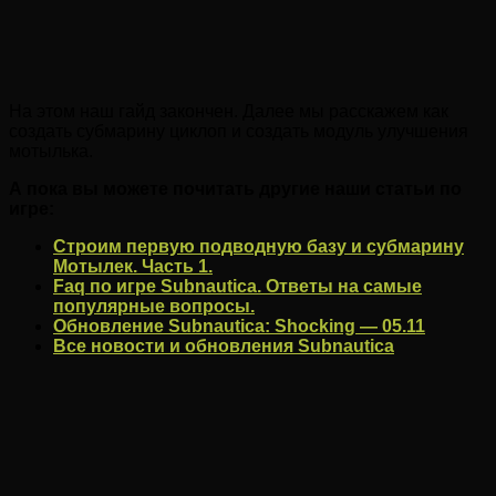
На этом наш гайд закончен. Далее мы расскажем как
создать субмарину циклоп и создать модуль улучшения
мотылька.
А пока вы можете почитать другие наши статьи по
игре:
Строим первую подводную базу и субмарину
Мотылек. Часть 1.
Faq по игре Subnautica. Ответы на самые
популярные вопросы.
Обновление Subnautica: Shocking — 05.11
Все новости и обновления Subnautica