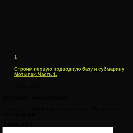
1
Строим первую подводную базу и субмарину
Мотылек. Часть 1.
31 Авг, 2015
Добавить комментарий
Ваш адрес email не будет опубликован.
Обязательные
поля помечены
*
Комментарий