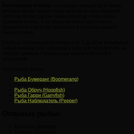
Безопасные отмели
это первая локация (или биом)
которую уведет игрок после выхода из спасательной
капсулы. Боим сделан таким образом, чтобы игрок
освоился в игре, а по этому является достаточно
безопасной и если не заплывать в пещеры умереть
очень сложно.
Глубина погружения колеблется от 0 до 50 м. и является
самой комфортной локацией в игре для погружения, не
требует никаким специальных приспособлений и
улучшений.
Съедобные рыбы:
Рыба Бумеранг (Boomerang)
Рыба Пузырь (Airsack)
Рыба Обруч (Hoopfish)
Рыба Гарри (Garryfish)
Рыба Наблюдатель (Peeper)
Опасные рыбы:
Кровосос (Bleeder)
Газопод (Gasopod)