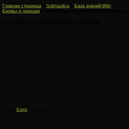
Главная страница
»
Subnautica
»
База знаний:Wiki
»
Биомы и локации
»
Безопасные отмели (Safe Shallows)
Безопасные отмели (Safe Shallows)
Автор
iLexx
· 29.08.2015