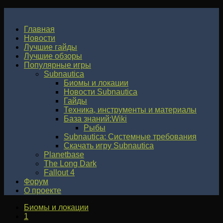
Главная
Новости
Лучшие гайды
Лучшие обзоры
Популярные игры
Subnautica
Биомы и локации
Новости Subnautica
Гайды
Техника, инструменты и материалы
База знаний:Wiki
Рыбы
Subnautica: Системные требования
Скачать игру Subnautica
Planetbase
The Long Dark
Fallout 4
Форум
О проекте
Биомы и локации
1