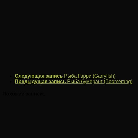
Следующая запись
Рыба Гарри (Garryfish)
Предыдущая запись
Рыба бумеранг (Boomerang)
Похожие записи...