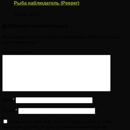
Рыба наблюдатель (Peeper)
30 Авг, 2015
Добавить комментарий
Ваш адрес email не будет опубликован.
Обязательные
поля помечены
*
Комментарий
Имя
*
Email
*
Сохранить моё имя, email и адрес сайта в этом
браузере для последующих моих комментариев.