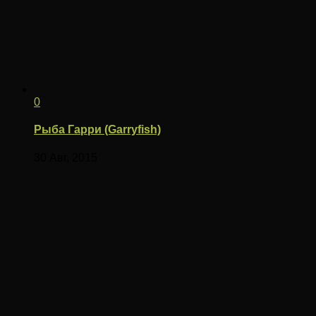
0
Рыба Гарри (Garryfish)
30 Авг, 2015