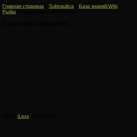
Главная страница
»
Subnautica
»
База знаний:Wiki
»
Рыбы
»
Рыба обруч (Hoopfish)
Рыба обруч (Hoopfish)
Автор
iLexx
· 29.08.2015