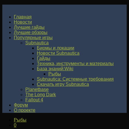
Главная
Новости
Лучшие гайды
Лучшие обзоры
Популярные игры
Subnautica
Биомы и локации
Новости Subnautica
Гайды
Техника, инструменты и материалы
База знаний:Wiki
Рыбы
Subnautica: Системные требования
Скачать игру Subnautica
Planetbase
The Long Dark
Fallout 4
Форум
О проекте
Рыбы
0