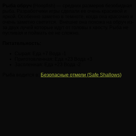
Рыба обруч
(Hoopfish) — средних размеров безобидная
рыба. Разработчики игры сделали ее очень красивой и
яркой. Особенно заметно в темноте, когда она красочно и
очень заметно светится. Внешне она похожа на обруч из-
за двух лучей которые идут от головы к хвосту. Рыба не
пугливая и поймать ее не сложно.
Питательность:
Сырая: Еда +7 Вода -1
Приготовленная: Еда +23 Вода +3
Засоленная: Еда +23 Вода -2
Рыба водится в:
Безопасные отмели (Safe Shallows)